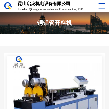
昆山启庞机电设备有限公司
Kunshan Qipang electromechanical Equipment Co., LTD
铜铝管开料机