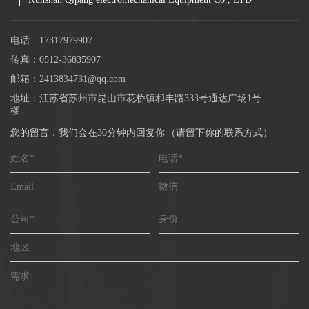
电话:
17317979907
传真：
0512-36835907
邮箱：
2413834731@qq.com
地址：
江苏省苏州市昆山市花桥镇和丰路333号通达广场1号
楼
您的留言，我们会在30分钟内回复你
（
请留下你的联系方式
）
姓名*
电话*
Email
微信
公司*
身份
地区
需求