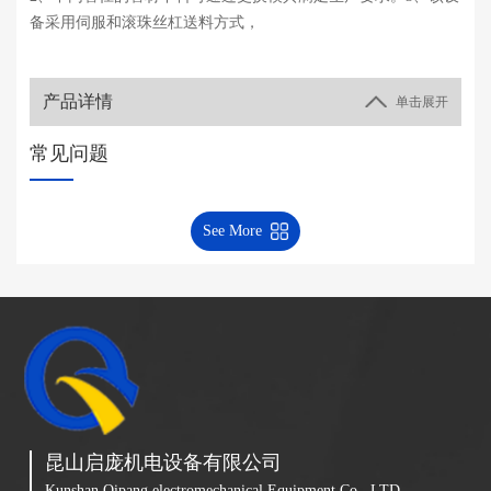
备采用伺服和滚珠丝杠送料方式，
产品详情
单击展开
常见问题
See More
昆山启庞机电设备有限公司
Kunshan Qipang electromechanical Equipment Co., LTD