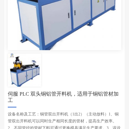
伺服 PLC 双头铜铝管开料机，适用于铜铝管材加
工
设备名称及工艺：铜管双出开料机（1出2）（主动放料）1、铜
管双出开料机可以同时生产相同长度的管材，提高生产效率。
2、不同管径的管材下料可通过更换模具满足生产要求。3、该设